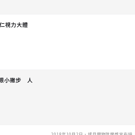
以仁視力大體
眼小撇步 人
2018年10月2日，諾貝爾物理學獎宣布授