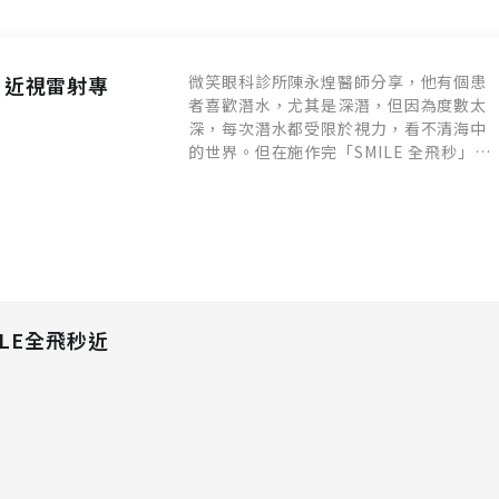
秒」近視雷射專
微笑眼科診所陳永煌醫師分享，他有個患
者喜歡潛水，尤其是深潛，但因為度數太
深，每次潛水都受限於視力，看不清海中
的世界。但在施作完「SMILE 全飛秒」近
視雷射後，以前在海平面底下看不到的細
節，現在都看得清清楚楚，海底的綺麗世
界讓他心裡的感動久久不能自己。
LE全飛秒近