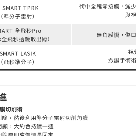
術中全程零接觸，減少
SMART TPRK
與
（準分子雷射）
MART 全飛秒Pro
無角膜瓣，傷
Ex全飛秒透鏡取出術）
視
SMART LASIK
掀瓣手術
（飛秒準分子）
進
角膜切削術
再刮除，然後利用準分子雷射切削角膜
較明顯，大約會持續一週
皮細胞層則會慢慢長回來