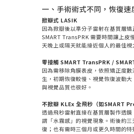
一、手術術式不同，恢復速
掀瓣式 LASIK
因為掀瓣後以準分子雷射在基質層矯
SMART TransPRK 需要時
天晚上或隔天就能接近個人的最佳視
零接觸 SMART TransPRK / SMART
因為需移除角膜表皮，依照矯正度數
生，初期恢復較慢、視覺恢復波動大
與視覺品質也很好。
不掀瓣 KLEx 全飛秒（如SMART Pro, 
透過飛秒雷射直接在基質層製作透鏡
謂「水霧感」的視覺現象。術後約三
復；也有需時三個月或更久時間的特