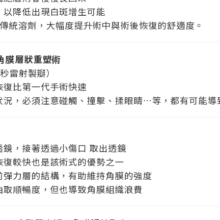
年，以降低出現白斑增生可能
能雷射取代傳統溶劑，大幅度提升術中與術後恢復的舒適度。
光角膜層狀重塑術
 飛秒雷射製瓣）
力恢復比第一代手術快速
的狀況，必須注意碰觸、撞擊、揉眼睛…等，都有可能導
透鏡，接著透過小傷口 取出透鏡
，恢復較快也是該術式的優勢之一
持前彈力層的結構，有助維持角膜的強度
升抽取順暢度，但也導致角膜組織浪費