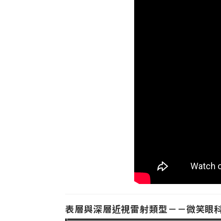
表層與深層近視雷射類型－－微笑眼