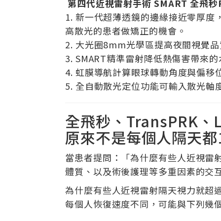
第四代近視雷射手術 SMART 全飛秒
1. 新一代超薄透鏡的邊緣接近零厚
高散光的患者做矯正的機會。
2. 大光圈8mm光學區提高夜間視覺
3. SMART精準雷射降低熱傷害帶
4. 虹膜導航計算眼球轉動角度與偏移
5. 全自動散光定位功能可輸入散光
全飛秒、TransPRK、
原來不是每個人隔天都
當患者提問：「為什麼有些人近視雷射
體質、以及術後護理等多重因素的交
為什麼有些人近視雷射隔天視力就超過
每個人恢復速度不同，可能與下列幾