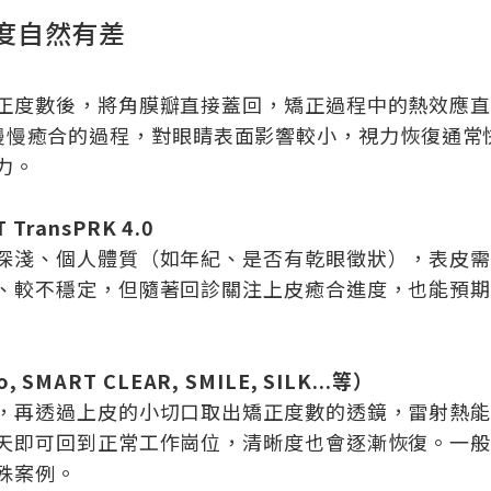
度自然有差
正度數後，將角膜瓣直接蓋回，矯正過程中的熱效應
間讓上皮慢慢癒合的過程，對眼睛表面影響較小，視力恢復
力。
 TransPRK 4.0
深淺、個人體質（如年紀、是否有乾眼徵狀），表皮
、較不穩定，但隨著回診關注上皮癒合進度，也能預
SMART CLEAR, SMILE, SILK...等）
，再透過上皮的小切口取出矯正度數的透鏡，雷射熱
天即可回到正常工作崗位，清晰度也會逐漸恢復。一
殊案例。