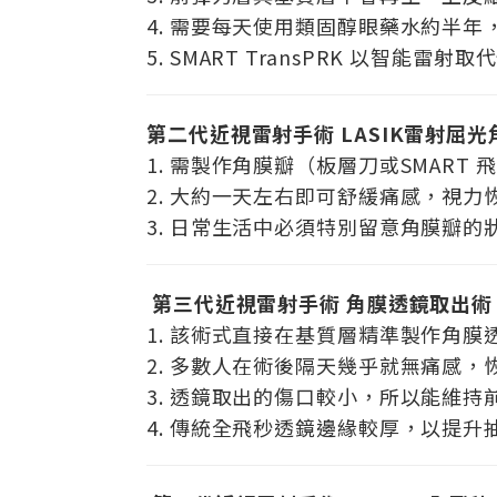
4. 需要每天使用類固醇眼藥水約半
5. SMART TransPRK 以智
第二代近視雷射手術 LASIK雷射屈
1. 需製作角膜瓣（板層刀或SMART
2. 大約一天左右即可舒緩痛感，視
3. 日常生活中必須特別留意角膜瓣
第三代近視雷射手術 角膜透鏡取出術
1. 該術式直接在基質層精準製作角膜
2. 多數人在術後隔天幾乎就無痛感
3. 透鏡取出的傷口較小，所以能維
4. 傳統全飛秒透鏡邊緣較厚，以提