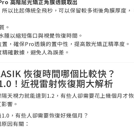
Pro 高階屈光矯正角膜透鏡取出
度，所以比起傳統全飛秒，可以保留較多術後角膜厚度，
品質。
來的水腫以縮短傷口與視覺恢復時間。
位置，確保Pro透鏡的置中性，提高散光矯正精準度。
軸度精確數據，避免人為誤差。
LASIK 恢復時間哪個比較快？
1.0！近視雷射恢復期大解析
隔天視力就能達到1.2，有些人卻需要花上幾個月才
互影響。
1.0，有些人卻需要恢復好幾個月？
個原因有關：