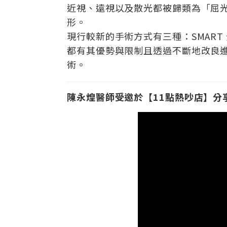
近視、遠視以及散光都被歸類為「屈
形。
現行較新的手術方式有三種：SMART 全飛
都有其優勢與限制且透過不斷地改良
術。
陳永煌醫師受邀於【11點熱吵店】分享