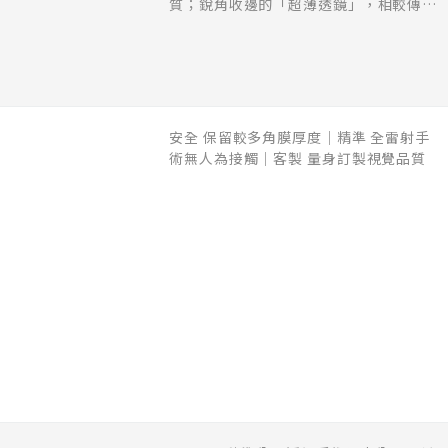
質；銳角收邊的「超薄透鏡」，相較傳統
全飛秒節省更多角膜厚度，提升手術安
全。
安全 保留較多角膜厚度｜精準 全雷射手
術無人為接觸｜客製 量身訂製視覺品質