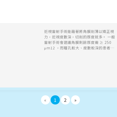
近視雷射手術是藉著將角膜削薄以矯正視
力，近視度數深，切削的厚度就多。 一般
雷射手術會建議角膜剩餘厚度需 ≥ 250
μm12 ，而瞳孔較大、度數較深的患者，
在手術時需要消耗的角膜比較多。
«
1
2
»