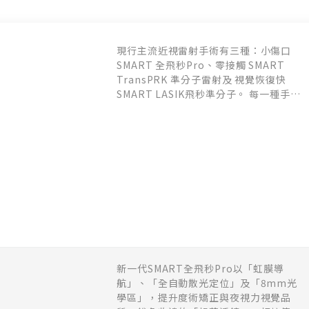
現行主流近視雷射手術有三種：小傷口
SMART 全飛秒Pro、零接觸 SMART
TransPRK 準分子雷射及 視覺恢復快
SMART LASIK飛秒準分子。 每一種手術
方式都有其優勢與限制並不斷改良，術前
皆須謹愼檢查並與專業醫師討論，選擇適
合您的雷射手術。
新一代SMART全飛秒Pro以「虹膜導
航」、「全自動散光定位」及「8mm光
學區」，提升度術矯正與夜視力視覺品