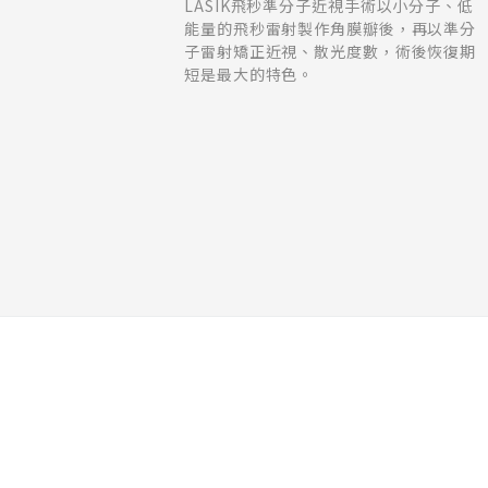
LASIK飛秒準分子近視手術以小分子、低
能量的飛秒雷射製作角膜瓣後，再以準分
子雷射矯正近視、散光度數，術後恢復期
短是最大的特色。