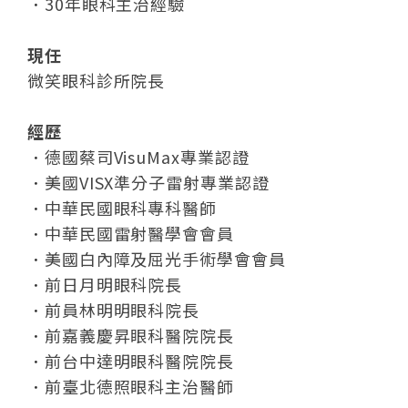
．
30年眼科主治經驗
現任
微笑眼科診所院長
經歷
．
德國蔡司VisuMax專業認證
．
美國VISX準分子雷射專業認證
．
中華民國眼科專科醫師
．
中華民國雷射醫學會會員
．
美國白內障及屈光手術學會會員
．
前日月明眼科院長
．
前員林明明眼科院長
．
前嘉義慶昇眼科醫院院長
．
前台中達明眼科醫院院長
．
前臺北德照眼科主治醫師