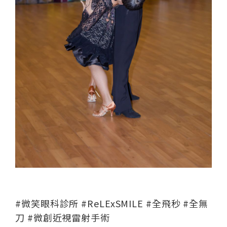
#微笑眼科診所 #ReLExSMILE #全飛秒 #全無
刀 #微創近視雷射手術