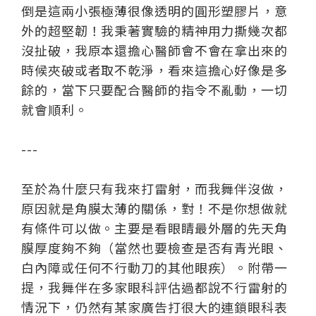
倒是這兩小張極薄很像透明的圓形塑膠片，意
外的超堅韌！我秉著實驗的精神用力撕幾次都
沒扯破，我原本還擔心醫師會不會在拿出來的
時候夾破或者取不乾淨，看來這擔心好像是多
餘的，當下只要配合醫師的指令不亂動，一切
就會順利。
---
至於為什麼只有我來打雷射，而我舞伴沒做，
原因就是角膜太薄的關係，對！不是你想做就
有條件可以做。主要是看眼睛最外層的先天角
膜厚度夠不夠（當然也要檢查是否有青光眼、
白內障或任何不行動刀的其他眼疾）。附帶一
提，我舞伴在多家眼科評估過都說不行雷射的
情況下，仍然有某家廣告打很大的連鎖眼科表