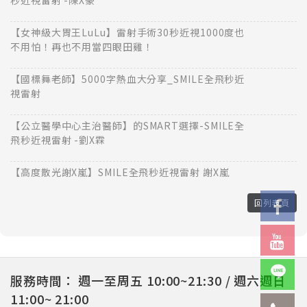
秒近視雷射 -陳X豪
【女神級大胃王LuLu】雷射手術30秒近視1000度也
不用怕！再也不用當四眼田雞！
【國標舞老師】5000字熱血大分享_SMILE全飛秒近
視雷射
【公立醫學中心主治醫師】的SMART選擇-SMILE全
飛秒近視雷射 -劉X霖
【高度散光謝X嵐】SMILE全飛秒近視雷射 謝X嵐
回列表頁
服務時間：
週一至周五 10:00~21:30 / 週六週日
11:00~ 21:00