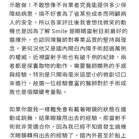
示敢做！不敢想像不肖業者究竟能提供多少保
障給病患，搞不好會為了省某些成本而罔顧病
人的安全。所以各家評比後我會想找微笑的動
機也是因為了解 Smile 是眼睛雷射目前最好的
選擇外，也認同陳醫師對專業品質的堅持與理
念。更何況他又是國內開白內障手術超過萬例
的權威，近視雷射手術也有破千例的紀錄，兩
者都是探囊取物的動作，需要醫師嫻熟的手感
與經驗，特別是只開兩毫米這麼小的微創切口
來進行，故選一位經驗豐富的醫師對於手術成
敗也是個關鍵考量點。
如果你跟我一樣難免會有戴著眼鏡的狀態在運
動或跳舞，結果眼鏡甩出去的經驗，那雷射手
術就非常適合你，因為我已經不知道發生過幾
次眼鏡轉飛出去的經驗了，國內外甚至於船上