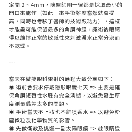
定開 2 ~ 4mm，陳醫師則一律都是採取最小的
開口來施作（如此一來手術難度當然就會提
高，同時也考驗了醫師的技術跟功力），這樣
才能盡可能保留最多的角膜神經，讓術後眼睛
得以維持正常的敏感性來刺激淚水正常分泌而
不乾燥。
---
當天在微笑眼科雷射的過程大致分享如下：
◉ 術前會要求停戴隱形眼鏡七天 => 主要是確
保角膜短暫性水腫有完全消褪，以避免發生厚
度測量偏差太多的問題。
◉ 手術當天不上妝也不能噴香水 => 以避免粉
塵微粒及化學物質的影響。
◉ 先做衛教及挑選一副太陽眼鏡 => 趁眼睛還