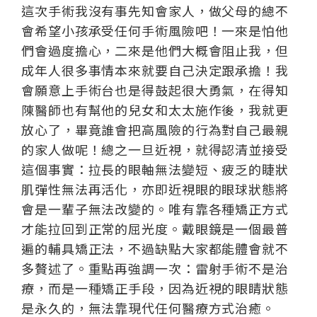
這次手術我沒有事先知會家人，做父母的總不
會希望小孩承受任何手術風險吧！一來是怕他
們會過度擔心，二來是他們大概會阻止我，但
成年人很多事情本來就要自己決定跟承擔！我
會願意上手術台也是得鼓起很大勇氣，在得知
陳醫師也有幫他的兒女和太太施作後，我就更
放心了，畢竟誰會把高風險的行為對自己最親
的家人做呢！總之一旦近視，就得認清並接受
這個事實：拉長的眼軸無法變短、疲乏的睫狀
肌彈性無法再活化，亦即近視眼的眼球狀態將
會是一輩子無法改變的。唯有靠各種矯正方式
才能拉回到正常的屈光度。戴眼鏡是一個最普
遍的輔具矯正法，不過缺點大家都能體會就不
多贅述了。重點再強調一次：雷射手術不是治
療，而是一種矯正手段，因為近視的眼睛狀態
是永久的，無法靠現代任何醫療方式治癒。