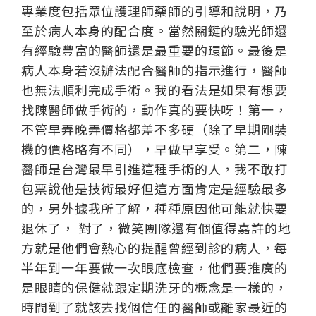
專業度包括眾位護理師藥師的引導和說明，乃
至於病人本身的配合度。當然關鍵的驗光師還
有經驗豐富的醫師還是最重要的環節。最後是
病人本身若沒辦法配合醫師的指示進行，醫師
也無法順利完成手術。我的看法是如果有想要
找陳醫師做手術的，動作真的要快呀！第一，
不管早弄晚弄價格都差不多硬（除了早期剛裝
機的價格略有不同），早做早享受。第二，陳
醫師是台灣最早引進這種手術的人，我不敢打
包票說他是技術最好但這方面肯定是經驗最多
的，另外據我所了解，種種原因他可能就快要
退休了， 對了，微笑團隊還有個值得嘉許的地
方就是他們會熱心的提醒曾經到診的病人，每
半年到一年要做一次眼底檢查，他們要推廣的
是眼睛的保健就跟定期洗牙的概念是一樣的，
時間到了就該去找個信任的醫師或離家最近的