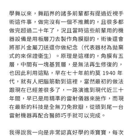
學舞以來，舞蹈界的諸多前輩都有提過近視手
術這件事，做完沒有一個不推薦的，且很多都
做完超過二十年了，況且當時這些前輩用的機
器設備是用板層刀去製作角膜瓣的，術後還會
將那片金屬刀送還你做紀念（代表器材為拋棄
式的來保證衛生）。原理是這樣的，角膜有五
層，中間有一塊基質層，是無法再生修復的，
也因此利用這點，早在七十年前約莫 1940 年
代，就有人把腦筋動到這裡，當然最初的做法
跟現在已經差很多了，一路演進到現代近三十
年間，早已是用精準的雷射儀器來施作，而現
在最新的科技是全無刀免掀瓣，從頭到尾一台
雷射機器再配合醫師巧手就可以完成。
我得說我一向是非常認真好學的乖寶寶，每次