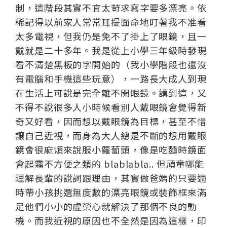
制，這階段其實不宜太苛求寫字要多漂亮。依
稀記得以前家人常常耳提面命地盯著我不准看
太多電視，但我仍是免不了掛上了眼鏡，且一
戴就是二十多年。我是從上小學三年級時發現
看不清楚黑板的字開始的（我小學階段也還沒
有電腦和手機這些玩意），一路長大成人到現
在生活上可說是完全離不開眼鏡。講到這，又
不得不說很多人小時候看別人戴眼鏡會覺得新
奇又好看，因而想以戴眼鏡為目標，甚至不惜
讓自己近視，而身為大人總是不斷的想用戴眼
鏡會很麻煩來說服小蘿蔔頭，像是吃麵時鏡面
會起霧不方便之類的 blablabla.. 但頑童哪能
理解長輩的說詞跟理由，其實做爸媽的只要適
時帶小孩挑選無度數的漂亮眼鏡或裝飾框來滿
足他們小小的虛榮心就解決了那個不良的動
機。而我近視的原因也不全然是因為這樣，印