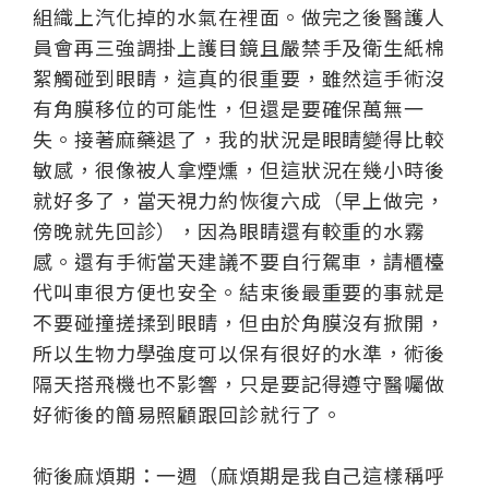
組織上汽化掉的水氣在裡面。做完之後醫護人
員會再三強調掛上護目鏡且嚴禁手及衛生紙棉
絮觸碰到眼睛，這真的很重要，雖然這手術沒
有角膜移位的可能性，但還是要確保萬無一
失。接著麻藥退了，我的狀況是眼睛變得比較
敏感，很像被人拿煙燻，但這狀況在幾小時後
就好多了，當天視力約恢復六成（早上做完，
傍晚就先回診），因為眼睛還有較重的水霧
感。還有手術當天建議不要自行駕車，請櫃檯
代叫車很方便也安全。結束後最重要的事就是
不要碰撞搓揉到眼睛，但由於角膜沒有掀開，
所以生物力學強度可以保有很好的水準，術後
隔天搭飛機也不影響，只是要記得遵守醫囑做
好術後的簡易照顧跟回診就行了。
術後麻煩期：一週（麻煩期是我自己這樣稱呼