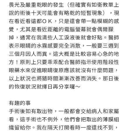
畏光及嚴重乾眼的發生（但確實有如衛教單上
說的術後十天可能會有略乾的短暫現象），現
在看近看遠都ＯＫ，只是還會帶一點模糊的感
覺，尤其是看近距離的電腦螢幕就會偶爾朦
掉，通常在我滴些人工淚液後就會好點。醫師
表示眼睛的水霧感要完全消散，一般要三週到
三個月因人而異。這大概是比較容易心急的地
方！原則上只要乖乖配合醫師指示使用階段性
眼藥水來促進眼睛復原應該就沒有什麼問題，
以上狀況也將隨時間漸漸改善而消失。那日後
的恢復狀況就擇日再分享囉～
有趣的事
手術後如有取出物，一般都會交給病人和家屬
看，這手術也不例外，他們會把取出的薄膜組
織留給你。我在隔天打開看時一度還找不到，