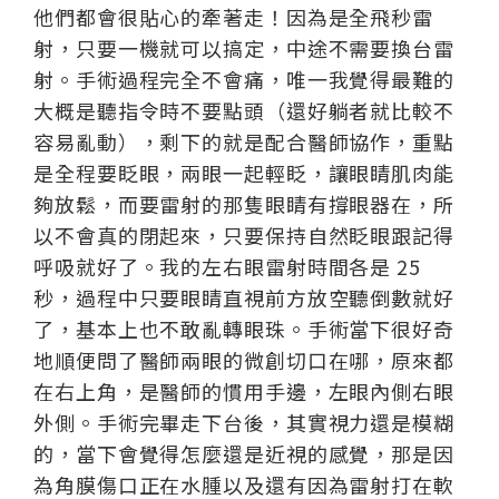
他們都會很貼心的牽著走！因為是全飛秒雷
射，只要一機就可以搞定，中途不需要換台雷
射。手術過程完全不會痛，唯一我覺得最難的
大概是聽指令時不要點頭（還好躺者就比較不
容易亂動），剩下的就是配合醫師協作，重點
是全程要眨眼，兩眼一起輕眨，讓眼睛肌肉能
夠放鬆，而要雷射的那隻眼睛有撐眼器在，所
以不會真的閉起來，只要保持自然眨眼跟記得
呼吸就好了。我的左右眼雷射時間各是 25
秒，過程中只要眼睛直視前方放空聽倒數就好
了，基本上也不敢亂轉眼珠。手術當下很好奇
地順便問了醫師兩眼的微創切口在哪，原來都
在右上角，是醫師的慣用手邊，左眼內側右眼
外側。手術完畢走下台後，其實視力還是模糊
的，當下會覺得怎麼還是近視的感覺，那是因
為角膜傷口正在水腫以及還有因為雷射打在軟