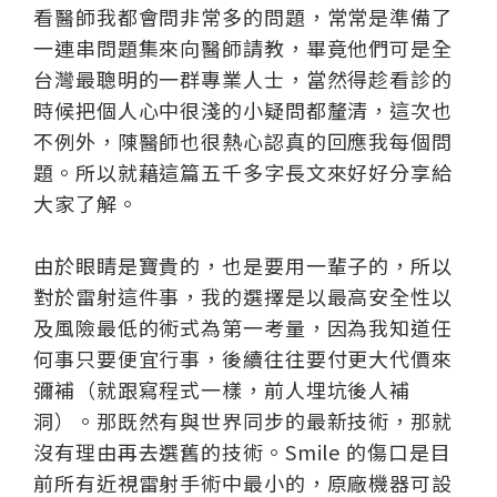
看醫師我都會問非常多的問題，常常是準備了
一連串問題集來向醫師請教，畢竟他們可是全
台灣最聰明的一群專業人士，當然得趁看診的
時候把個人心中很淺的小疑問都釐清，這次也
不例外，陳醫師也很熱心認真的回應我每個問
題。所以就藉這篇五千多字長文來好好分享給
大家了解。
由於眼睛是寶貴的，也是要用一輩子的，所以
對於雷射這件事，我的選擇是以最高安全性以
及風險最低的術式為第一考量，因為我知道任
何事只要便宜行事，後續往往要付更大代價來
彌補（就跟寫程式一樣，前人埋坑後人補
洞）。那既然有與世界同步的最新技術，那就
沒有理由再去選舊的技術。Smile 的傷口是目
前所有近視雷射手術中最小的，原廠機器可設