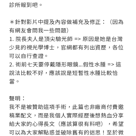
診所報到吧。
＊針對影片中提及內容做補充及修正：（因為
有網友會問我一些問題）
1. 院長夫人是頂尖驗光師 => 原因是她是台灣
少見的視光學博士，官網都有列出資歷，各位
可以自行查證。
2. 術前七天要停戴隱形眼鏡...假性水腫 => 這
說法比較不好，應該說是短暫性水腫比較恰
當。
聲明：
我不是被贊助這項手術，此篇也非廠商付費邀
稿業配文，而是我個人實際經歷後想熱血分享
給大家的心得長文（應該算很有料吧），希望
可以為大家解點惑並破除舊有的迷思！至於微