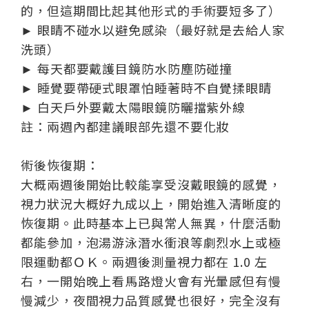
的，但這期間比起其他形式的手術要短多了）
► 眼睛不碰水以避免感染（最好就是去給人家
洗頭）
► 每天都要戴護目鏡防水防塵防碰撞
► 睡覺要帶硬式眼罩怕睡著時不自覺揉眼睛
► 白天戶外要戴太陽眼鏡防曬擋紫外線
註：兩週內都建議眼部先還不要化妝
術後恢復期：
大概兩週後開始比較能享受沒戴眼鏡的感覺，
視力狀況大概好九成以上，開始進入清晰度的
恢復期。此時基本上已與常人無異，什麼活動
都能參加，泡湯游泳潛水衝浪等劇烈水上或極
限運動都ＯＫ。兩週後測量視力都在 1.0 左
右，一開始晚上看馬路燈火會有光暈感但有慢
慢減少，夜間視力品質感覺也很好，完全沒有