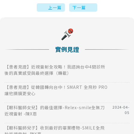
上一篇
下一篇
實例見證
【患者見證】近視雷射全攻略！我諮詢台中4間診所
後的真實感受與最終選擇（轉載）
【患者見證】從韓國轉向台中！SMART 全飛秒 PRO
讓他摘鏡更安心
【眼科醫師女兒】的最佳選擇-Relex-smile全無刀
2024-04-
05
近視雷射 -陳X恩
【眼科醫師兒子】收到最好的畢業禮物-SMILE全飛