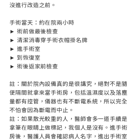
沒進行改造之前。
手術當天：約在院兩小時
► 術前做最後檢查
► 清潔消毒穿手術衣帽掛名牌
► 進手術室
► 到恢復室
► 術後返家前檢查
註：關於院內設備真的是很講究，絕對不是隨
便隔間就拿來當手術房，包括溫濕度以及落塵
量都有控管，儀器也有不斷電系統，所以完全
不怕會因為斷電而中止。
註：如果散光較重的人，醫師會多一道手續是
拿筆在眼睛上做標記，我個人是沒有。進手術
房後，醫護人員會確認病人名字，進出手術室