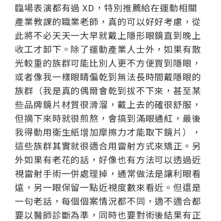
臨場表演都有過 XD，特別推薦給在運動相關
產業教課的職業老師，真的可以好好考慮，從
此將不必天天一大早就戴上隱形眼鏡直到晚上
收工才卸下。除了運動產業人士外，如果有散
光較重的族群可能比別人更不方便買到隱眼，
或者像我一樣眼睛偏乾到無法長時間戴隱眼的
族群（我是真的偶爾會乾到拔不下來，甚至某
些品牌鏡片材質很滑溜，戴上去的確很舒服，
但摘下來時就很煎熬，會搞到滿眼通紅，最後
我得動用衛生紙增加摩擦力才能取下鏡片），
這些族群其實就很適合用雷射方式來矯正。另
外如果有老花的話，好像也有方法可以透過近
視雷射手術一併處理掉，通常做法是讓利眼看
遠，另一眼保留一點近視度數來看近。但還是
一句老話，每個個案情況都不同，適不適合都
要以醫師診斷為準，同時也要對術後結果有正