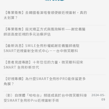
【專業衛教】去韓國看演唱會順便做近視雷射，真的
太划算？
【專業衛教】屈光矯正方式與風險解析——謝宏義醫
師談高度近視的多元治療評估
【最新消息】SMILE全飛秒權威謝宏義醫師進駐
SMART近視雷射全術式中心－－台中微笑眼科
【患者見證專題】十年信任的力量，微笑眼科迎來
SMART 全飛秒新世代
【好視專欄】為什麼SMART全飛秒PRO能保留更多
角膜？
（影）自媒體「哈哈台」頻道成員於台中微笑眼科接
2024-05-
09
受SMART全飛秒Pro近視雷射手術