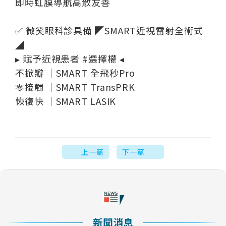
即時虹膜導航高散友善
✅ 微笑眼科診具備 ◤SMART近視雷射全術式
◢
▸ 賦予近視患者 #選擇權 ◂
不掀瓣 ｜SMART 全飛秒Pro
零接觸 ｜SMART TransPRK
恢復快 ｜SMART LASIK
上一篇
下一篇
新聞消息