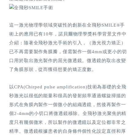
這一激光物理學領域突破性的創新在全飛秒SMILE®手
術上的應用已有10年，諾貝爾物理學獎科學背景文件中
介紹：隨著全飛秒激光手術的引入，（激光視力矯正）
已不再需要製作角膜瓣，僅需製作一個4mm或更小的切
口用於取出激光製作的屈光微透鏡。微透鏡的取出改變
了角膜形狀，從而獲得想要的矯正度數。
以CPA(Chirped pulse amplification)技術為基礎的全飛
秒激光以很低的能量和很高的發射頻率通過螺旋掃描的
形式在角膜內製作一個微小的組織透鏡，然後再製作一
個2-4mm的小切口將微透鏡移除。全飛秒激光聚焦的精
度只有幾個微米，所以製作的微透鏡以及定位都非常之
精準。微透鏡根據患者的自身條件個性化設定直徑和厚