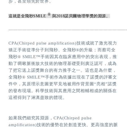
步，甚至領先於世界。
®
這就是全飛秒SMILE
與2018諾貝爾物理學獎的淵源。
——————————————————————————
CPA(Chirped pulse amplification)技術成就了激光視力
矯正手術從準分子到飛秒、全飛秒®的升級；而蔡司全
飛秒® SMILE™手術因其在臨床應用中的突出表現，推
動了啁啾脈衝放大技術的物理基礎受到廣泛認可，成為
了把它送上諾獎舞台的有力推手之一。這也是為什麼，
全飛秒® SMILE™手術作為依據出現在了諾獎的評審文
件中，其原理示意圖更罕見地被用作背景圖“亮相”諾獎
的發布現場。科學技術與其應用之間相輔相成的關係在
這裡得到了淋漓盡致的體現。
如果我們細究其淵源，CPA(Chirped pulse
amplification)技術的優勢在於創造更快、更高強度的脈