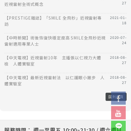
27
近視雷射全術式概念
【PRESTIGE雜誌】「SMILE 全飛秒」近視雷射專
2021-01-
18
訪
【中時新聞】術後恢復快穩定度高 SMILE全飛秒近視
2020-07-
24
雷射適用專業人士
【中天電視】近視雷射10年 主播張以仁視力大體
2018-08-
27
檢 人體實驗室
【中天電視】最新近視雷射法 以仁護眼小撇步 人
2018-08-
27
體實驗室
回列表頁
服務時間：
週一至周五 10:00~21:30 / 週六週日