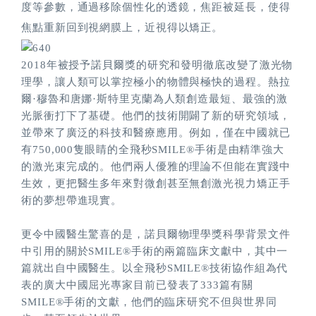
度等參數，通過移除個性化的透鏡，焦距被延長，使得
焦點重新回到視網膜上，近視得以矯正。
2018年被授予諾貝爾獎的研究和發明徹底改變了激光物
理學，讓人類可以掌控極小的物體與極快的過程。熱拉
爾·穆魯和唐娜·斯特里克蘭為人類創造最短、最強的激
光脈衝打下了基礎。他們的技術開闢了新的研究領域，
並帶來了廣泛的科技和醫療應用。例如，僅在中國就已
有750,000隻眼睛的全飛秒SMILE®手術是由精準強大
的激光束完成的。他們兩人優雅的理論不但能在實踐中
生效，更把醫生多年來對微創甚至無創激光視力矯正手
術的夢想帶進現實。
更令中國醫生驚喜的是，諾貝爾物理學獎科學背景文件
中引用的關於SMILE®手術的兩篇臨床文獻中，其中一
篇就出自中國醫生。以全飛秒SMILE®技術協作組為代
表的廣大中國屈光專家目前已發表了333篇有關
SMILE®手術的文獻，他們的臨床研究不但與世界同