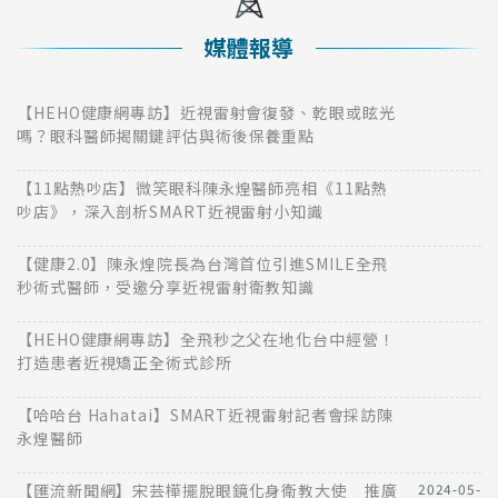
媒體報導
【HEHO健康網專訪】近視雷射會復發、乾眼或眩光
嗎？眼科醫師揭關鍵評估與術後保養重點
【11點熱吵店】微笑眼科陳永煌醫師亮相《11點熱
吵店》，深入剖析SMART近視雷射小知識
【健康2.0】陳永煌院長為台灣首位引進SMILE全飛
秒術式醫師，受邀分享近視雷射衛教知識
【HEHO健康網專訪】全飛秒之父在地化台中經營！
打造患者近視矯正全術式診所
【哈哈台 Hahatai】SMART近視雷射記者會採訪陳
永煌醫師
【匯流新聞網】宋芸樺擺脫眼鏡化身衛教大使 推廣
2024-05-