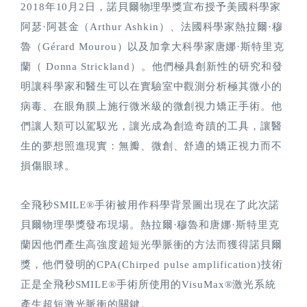
2018年10月2日，諾貝爾物理學獎宣布授予美國科學家
阿瑟·阿甚金（Arthur Ashkin）、法國科學家熱拉爾·穆
魯（Gérard Mourou）以及加拿大科學家唐娜·斯特里克
蘭（ Donna Strickland）。他們極具創新性的研究和發
明讓科學家和醫生可以在實驗室中觀測分析極其微小的
病毒、在眼角膜上施行微米級的微創視力矯正手術。他
們讓人類可以駕馭光，讓光成為創造奇蹟的工具，讓醫
生的夢想照進現實：無瓣、微創、舒適的矯正視力而不
損傷眼球。
全飛秒SMILE®手術被用作科學背景圖出現在了此次諾
貝爾物理學獎發布現場。熱拉爾·穆魯和唐娜·斯特里克
蘭因他們產生高強度超短光學脈衝的方法而獲得諾貝爾
獎，他們發明的CPA(Chirped pulse amplification)技術
正是全飛秒SMILE®手術所使用的VisuMax®激光系統
產生超短激光脈衝的關鍵。