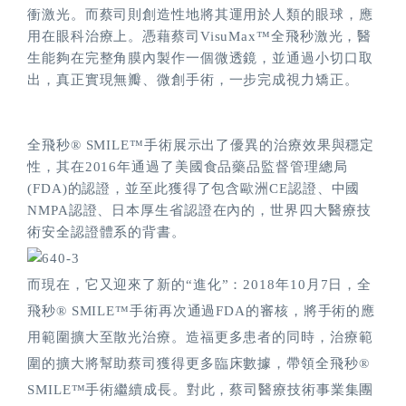
衝激光。而蔡司則創造性地將其運用於人類的眼球，應
用在眼科治療上。憑藉蔡司VisuMax™全飛秒激光，醫
生能夠在完整角膜內製作一個微透鏡，並通過小切口取
出，真正實現無瓣、微創手術，一步完成視力矯正。
全飛秒® SMILE™手術展示出了優異的治療效果與穩定
性，其在2016年通過了美國食品藥品監督管理總局
(FDA)的認證，並至此獲得了包含歐洲CE認證、中國
NMPA認證、日本厚生省認證在內的，世界四大醫療技
術安全認證體系的背書。
而現在，它又迎來了新的“進化”：2018年10月7日，全
飛秒® SMILE™手術再次通過FDA的審核，將手術的應
用範圍擴大至散光治療。造福更多患者的同時，治療範
圍的擴大將幫助蔡司獲得更多臨床數據，帶領全飛秒®
SMILE™手術繼續成長。對此，蔡司醫療技術事業集團