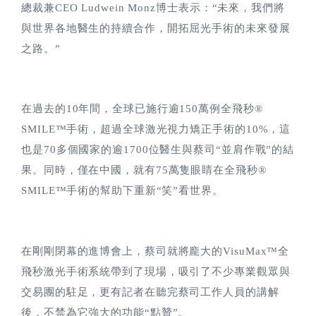
總裁兼CEO Ludwein Monz博士表示：“未來，我們將
與世界各地醫生的持續合作，開拓屈光手術的未來發展
之路。”
在過去的10年間，全球已施行逾150萬例全飛秒®
SMILE™手術，超過全球激光視力矯正手術的10%，這
也是70多個國家的逾1700位醫生與蔡司“並肩作戰”的結
果。同時，僅在中國，就有75萬隻眼睛在全飛秒®
SMILE™手術的幫助下重新“笑”看世界。
在剛剛閉幕的進博會上，蔡司就將龐大的VisuMax™全
飛秒激光手術系統帶到了現場，吸引了不少專業觀眾與
交易團的駐足，更有記者在聽完蔡司工作人員的講解
後，不禁為它強大的功能“點贊”。